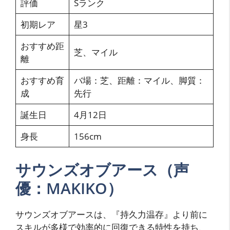
評価
Sランク
初期レア
星3
おすすめ距
芝、マイル
離
おすすめ育
バ場：芝、距離：マイル、脚質：
成
先行
誕生日
4月12日
身長
156cm
サウンズオブアース（声
優：MAKIKO）
サウンズオブアースは、『持久力温存』より前に
スキルが多様で効率的に回復できる特性を持ち、