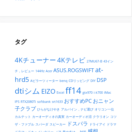
タグ
4Kチューナー
4Kテレビ
27MU67-B
43イン
at-
ASUS.ROGSWIFT
チ，レビュー
144Hz
Acer
hrd5
DSP
Aピラーツィーター
benq
CDリッピング
DIY
ff14
dtiシム
EIZO
Excel
gtx970
i-k700
iMac
おすすめPC
おニャン
IPS
RTX2080Ti
softbank
srt1633
子クラブ
ひらがなけやき
アルパイン，ナビ選び
オリコン一位
カルテット
カーオーディオの真実
カーオーディオ沼
クラリオン
コツ
ドスパラ
ザ・ファブル
スパーダ
スピーカー
ドライアイ
ドラマ
感想
ドラマ・ドキュメンタリー
ノア
君の名は。
対策