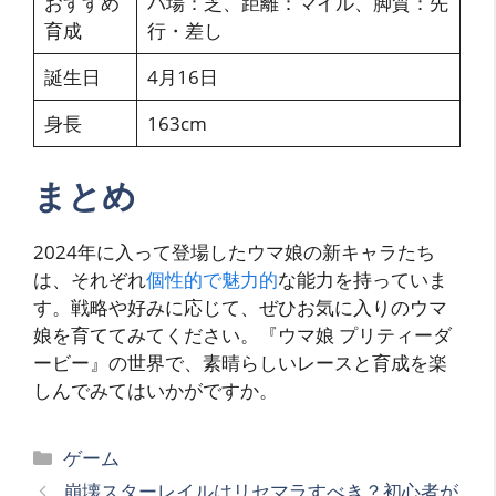
おすすめ
バ場：芝、距離：マイル、脚質：先
育成
行・差し
誕生日
4月16日
身長
163cm
まとめ
2024年に入って登場したウマ娘の新キャラたち
は、それぞれ
個性的で魅力的
な能力を持っていま
す。戦略や好みに応じて、ぜひお気に入りのウマ
娘を育ててみてください。『ウマ娘 プリティーダ
ービー』の世界で、素晴らしいレースと育成を楽
しんでみてはいかがですか。
カ
ゲーム
テ
崩壊スターレイルはリセマラすべき？初心者が