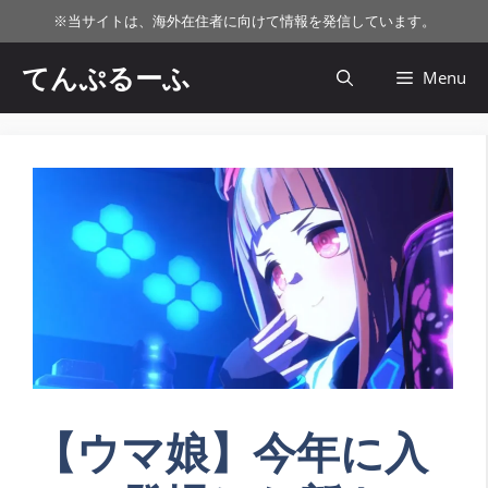
コ
※
当サイトは、海外在住者に向けて情報を発信しています。
ン
テ
てんぷるーふ
Menu
ン
ツ
へ
ス
キ
ッ
プ
【ウマ娘】今年に入