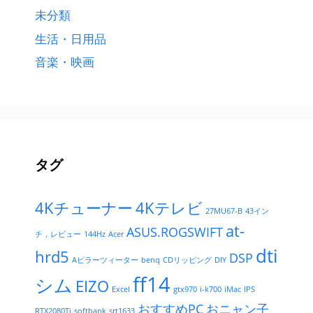
未分類
生活・日用品
音楽・映画
タグ
4Kチューナー
4Kテレビ
27MU67-B
43イン
at-
ASUS.ROGSWIFT
チ，レビュー
144Hz
Acer
dti
hrd5
DSP
Aピラーツィーター
benq
CDリッピング
DIY
ff14
シム
EIZO
Excel
gtx970
i-k700
iMac
IPS
おすすめPC
おニャン子
RTX2080Ti
softbank
srt1633