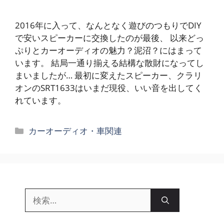
2016年に入って、なんとなく遊びのつもりでDIY
で安いスピーカーに交換したのが最後、 以来どっ
ぷりとカーオーディオの魅力？泥沼？にはまって
います。 結局一通り揃える結構な散財になってし
まいましたが… 最初に変えたスピーカー、クラリ
オンのSRT1633はいまだ現役、いい音を出してく
れています。
カ
カーオーディオ・車関連
テ
ゴ
リ
ー
検
索: