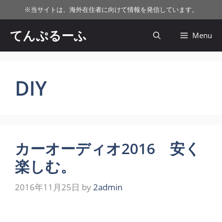
コ
※
当サイトは、海外在住者に向けて情報を発信しています。
ン
テ
てんぷるーふ
Menu
ン
ツ
へ
ス
DIY
キ
ッ
プ
カーオーディオ2016 安く
楽しむ。
2016年11月25日
by
2admin