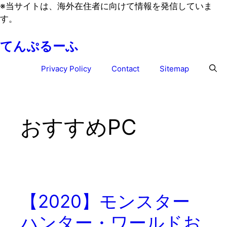
コ
※
当サイトは、海外在住者に向けて情報を発信していま
ン
す。
テ
てんぷるーふ
ン
ツ
Privacy Policy
Contact
Sitemap
へ
ス
キ
ッ
おすすめPC
プ
【2020】モンスター
ハンター・ワールドお