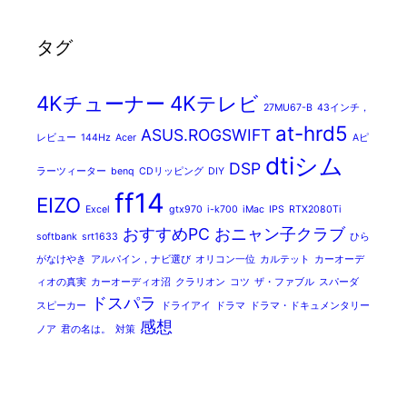
タグ
4Kチューナー
4Kテレビ
27MU67-B
43インチ，
at-hrd5
ASUS.ROGSWIFT
レビュー
144Hz
Acer
Aピ
dtiシム
DSP
ラーツィーター
benq
CDリッピング
DIY
ff14
EIZO
Excel
gtx970
i-k700
iMac
IPS
RTX2080Ti
おすすめPC
おニャン子クラブ
softbank
srt1633
ひら
がなけやき
アルパイン，ナビ選び
オリコン一位
カルテット
カーオーデ
ィオの真実
カーオーディオ沼
クラリオン
コツ
ザ・ファブル
スパーダ
ドスパラ
スピーカー
ドライアイ
ドラマ
ドラマ・ドキュメンタリー
感想
ノア
君の名は。
対策