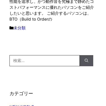
性能を追求し、かつ動作音を究極まで静めたコ
ストパフォーマンスに優れたパソコンをご紹介
したいと思います。 ご紹介するパソコンは、
BTO（Build to Orderの
カ
未分類
テ
ゴ
リ
ー
検
索:
カテゴリー