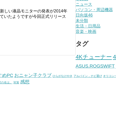
ニュース
パソコン・周辺機器
30t BenQから新しい液晶モニターの発表が2014年
日向坂46
は出ていたようですが今回正式リリース
未分類
生活・日用品
音楽・映画
タグ
4Kチューナー
ASUS.ROGSWIFT
すめPC
おニャン子クラブ
ひらがなけやき
アルパイン，ナビ選び
オリコン
感想
君の名は。
対策