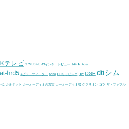
4Kテレビ
27MU67-B
43インチ，レビュー
144Hz
Acer
dtiシム
at-hrd5
DSP
Aピラーツィーター
benq
CDリッピング
DIY
一位
カルテット
カーオーディオの真実
カーオーディオ沼
クラリオン
コツ
ザ・ファブル