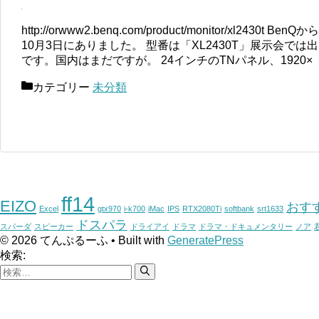
http://orwww2.benq.com/product/monitor/xl24
10月3日にありました。 型番は「XL2430T」展示会で
です。国内はまだですが。 24インチのTNパネル、1920×
カテゴリー
未分類
ff14
EIZO
おす
Excel
gtx970
i-k700
iMac
IPS
RTX2080Ti
softbank
srt1633
ドスパラ
スパーダ
スピーカー
ドライアイ
ドラマ
ドラマ・ドキュメンタリー
ノア
© 2026 てんぷるーふ
• Built with
GeneratePress
検索: