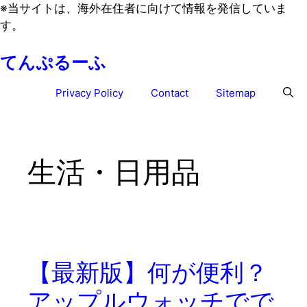
コ
※
当サイトは、海外在住者に向けて情報を発信していま
ン
す。
テ
てんぷるーふ
ン
ツ
Privacy Policy
Contact
Sitemap
へ
ス
キ
ッ
生活・日用品
プ
【最新版】何が便利？
アップルウォッチでで