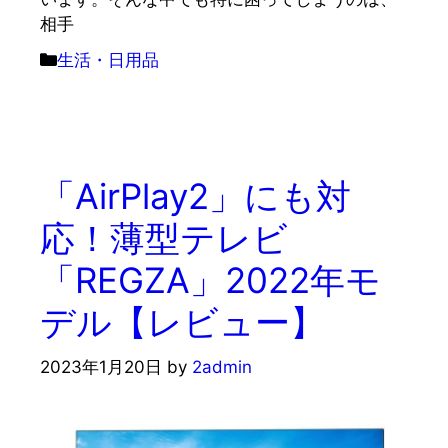
相手
カ
生活・日用品
テ
ゴ
リ
ー
「AirPlay2」にも対
応！薄型テレビ
「REGZA」2022年モ
デル【レビュー】
2023年1月20日
by
2admin