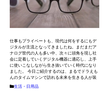
仕事もプライベートも、現代は何をするにもデ
ジタルが主流となってきましたね。まだまだア
ナログ世代の人も多い中、次々に頭角を現し社
会に定着していくデジタル機器に適応し、上手
に使いこなしながら生き抜いていく時代になり
ました。 今日ご紹介するのは、まるでドラえも
んのタイムマシンで訪れる未来を生きる人が装
カ
生活・日用品
テ
ゴ
リ