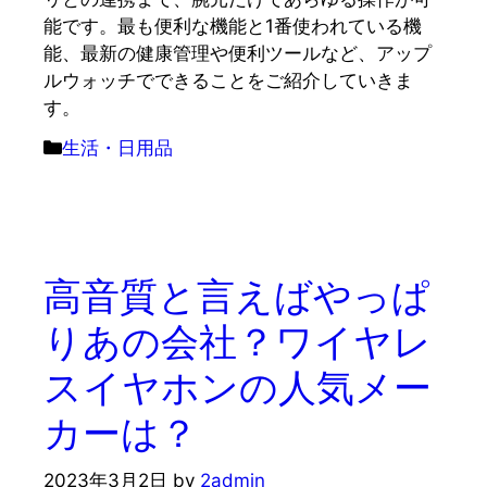
能です。最も便利な機能と1番使われている機
能、最新の健康管理や便利ツールなど、アップ
ルウォッチでできることをご紹介していきま
す。
カ
生活・日用品
テ
ゴ
リ
ー
高音質と言えばやっぱ
りあの会社？ワイヤレ
スイヤホンの人気メー
カーは？
2023年3月2日
by
2admin