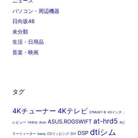
ニュース
パソコン・周辺機器
日向坂46
未分類
生活・日用品
音楽・映画
タグ
4Kチューナー
4Kテレビ
27MU67-B
43インチ，
at-hrd5
ASUS.ROGSWIFT
レビュー
144Hz
Acer
Aピ
dtiシム
DSP
ラーツィーター
benq
CDリッピング
DIY