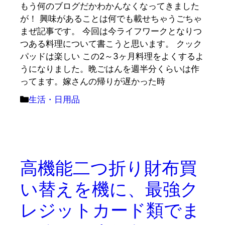
もう何のブログだかわかんなくなってきました
が！ 興味があることは何でも載せちゃうごちゃ
まぜ記事です。 今回は今ライフワークとなりつ
つある料理について書こうと思います。 クック
パッドは楽しい この2～3ヶ月料理をよくするよ
うになりました。晩ごはんを週半分くらいは作
ってます。嫁さんの帰りが遅かった時
カ
生活・日用品
テ
ゴ
リ
ー
高機能二つ折り財布買
い替えを機に、最強ク
レジットカード類でま