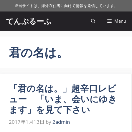
コ
※
当サイトは、海外在住者に向けて情報を発信しています。
ン
テ
てんぷるーふ
Menu
ン
ツ
へ
ス
君の名は。
キ
ッ
プ
「君の名は。」超辛口レビ
ュー 「いま、会いにゆき
ます」を見て下さい
2017年1月13日
by
2admin