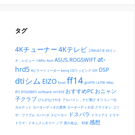
タグ
4Kチューナー
4Kテレビ
27MU67-B
43イン
at-
ASUS.ROGSWIFT
チ，レビュー
144Hz
Acer
hrd5
DSP
Aピラーツィーター
benq
CDリッピング
DIY
ff14
dtiシム
EIZO
Excel
gtx970
i-k700
iMac
おすすめPC
おニャン
IPS
RTX2080Ti
softbank
srt1633
子クラブ
ひらがなけやき
アルパイン，ナビ選び
オリコン一位
カルテット
カーオーディオの真実
カーオーディオ沼
クラリオン
コツ
ドスパラ
ザ・ファブル
スパーダ
スピーカー
ドライアイ
ドラマ
感想
ドラマ・ドキュメンタリー
ノア
君の名は。
対策