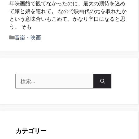
年映画館で観てなかったのに、最大の期待を込め
て嫁と娘を連れて。 なので映画代の元を取れたか
という意味合いもこめて、かなり辛口になると思
う。 そも
カ
音楽・映画
テ
ゴ
リ
ー
検
索:
カテゴリー