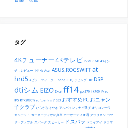
タグ
4Kチューナー
4Kテレビ
27MU67-B
43イン
at-
ASUS.ROGSWIFT
チ，レビュー
144Hz
Acer
hrd5
DSP
Aピラーツィーター
benq
CDリッピング
DIY
ff14
dtiシム
EIZO
Excel
gtx970
i-k700
iMac
おすすめPC
おニャン
IPS
RTX2080Ti
softbank
srt1633
子クラブ
ひらがなけやき
アルパイン，ナビ選び
オリコン一位
カルテット
カーオーディオの真実
カーオーディオ沼
クラリオン
コツ
ドスパラ
ザ・ファブル
スパーダ
スピーカー
ドライアイ
ドラマ