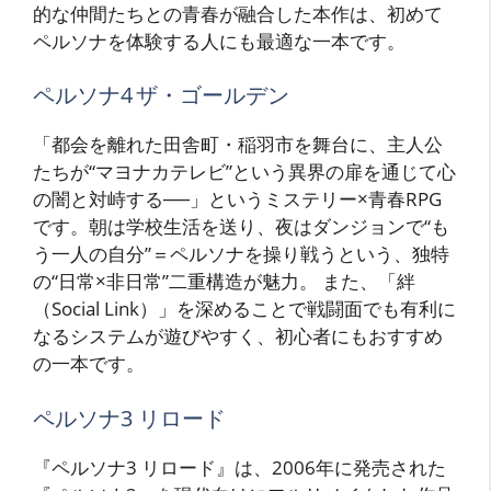
的な仲間たちとの青春が融合した本作は、初めて
ペルソナを体験する人にも最適な一本です。
ペルソナ4 ザ・ゴールデン
「都会を離れた田舎町・稲羽市を舞台に、主人公
たちが“マヨナカテレビ”という異界の扉を通じて心
の闇と対峙する──」というミステリー×青春RPG
です。朝は学校生活を送り、夜はダンジョンで“も
う一人の自分”＝ペルソナを操り戦うという、独特
の“日常×非日常”二重構造が魅力。
また、「絆
（Social Link）」を深めることで戦闘面でも有利に
なるシステムが遊びやすく、初心者にもおすすめ
の一本です。
ペルソナ3 リロード
『ペルソナ3 リロード』は、2006年に発売された