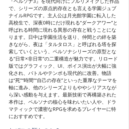
『ペルソナ3』を現代向けにフルリメイクした作品
で、シリーズの原点的存在とも言える学園ジュブ
ナイルRPGです。主人公は月光館学園に転入した
高校生で、深夜0時にだけ現れる“ダークアワー”と
呼ばれる時間に現れる異形の存在と戦うことにな
ります。日中は学園生活を送り、仲間との絆を築
きながら、夜は「タルタロス」と呼ばれる塔を探
索していくという、ペルソナシリーズの原型とな
る“日常×非日常”の二重構造が魅力です。リロード
版ではグラフィック、UI、ボイス演出が大幅に強
化され、バトルやテンポも現代的に改善。物語
は“死”“時間”“自己の存在”といった重厚なテーマを
軸に進み、他のシリーズよりもややシリアスなが
ら深い感動を与えます。最新技術で再構築された
本作は、ペルソナの核心を味わいたい人や、ドラ
マティックで濃密なRPGを求めるプレイヤーに特
におすすめです。