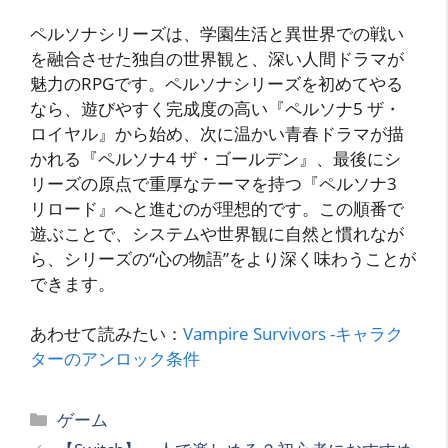
ペルソナシリーズは、学園生活と異世界での戦い
を融合させた独自の世界観と、深い人間ドラマが
魅力のRPGです。ペルソナシリーズを初めてやる
なら、遊びやすく完成度の高い『ペルソナ5 ザ・
ロイヤル』から始め、次に温かい青春ドラマが描
かれる『ペルソナ4 ザ・ゴールデン』、最後にシ
リーズの原点で重厚なテーマを持つ『ペルソナ3
リロード』へと進むのが理想的です。この順番で
遊ぶことで、システムや世界観に自然と慣れなが
ら、シリーズの“心の物語”をより深く味わうことが
できます。
あわせて読みたい：
Vampire Survivors -キャラク
ターのアンロック条件
カ
ゲーム
テ