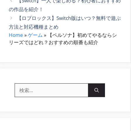
【Switch】一人で楽しめる？初心者におすすめ
ゴ
の作品を紹介！
リ
【ロブロックス】Switch版はいつ？無料で遊ぶ
ー
方法と対応機種まとめ
Home
»
ゲーム
»
【ペルソナ】初めてやるならシ
リーズではどれ？おすすめの順番も紹介
検
索: