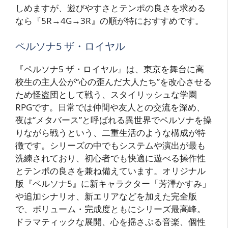
しめますが、遊びやすさとテンポの良さを求める
なら『5R→4G→3R』の順が特におすすめです。
ペルソナ5 ザ・ロイヤル
『ペルソナ5 ザ・ロイヤル』は、東京を舞台に高
校生の主人公が“心の歪んだ大人たち”を改心させる
ため怪盗団として戦う、スタイリッシュな学園
RPGです。日常では仲間や友人との交流を深め、
夜は“メタバース”と呼ばれる異世界でペルソナを操
りながら戦うという、二重生活のような構成が特
徴です。シリーズの中でもシステムや演出が最も
洗練されており、初心者でも快適に遊べる操作性
とテンポの良さを兼ね備えています。オリジナル
版『ペルソナ5』に新キャラクター「芳澤かすみ」
や追加シナリオ、新エリアなどを加えた完全版
で、ボリューム・完成度ともにシリーズ最高峰。
ドラマティックな展開、心を揺さぶる音楽、個性