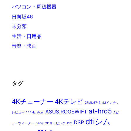
パソコン・周辺機器
日向坂46
未分類
生活・日用品
音楽・映画
タグ
4Kチューナー
4Kテレビ
27MU67-B
43インチ，
at-hrd5
ASUS.ROGSWIFT
レビュー
144Hz
Acer
Aピ
dtiシム
DSP
ラーツィーター
benq
CDリッピング
DIY