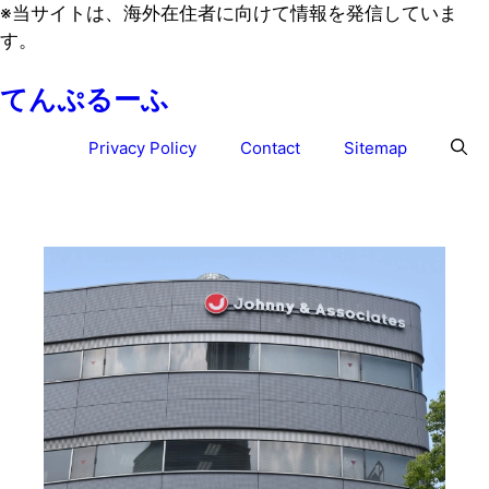
コ
※
当サイトは、海外在住者に向けて情報を発信していま
ン
す。
テ
てんぷるーふ
ン
ツ
Privacy Policy
Contact
Sitemap
へ
ス
キ
ッ
プ