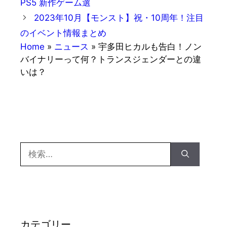
PS5 新作ゲーム選
リ
2023年10月【モンスト】祝・10周年！注目
ー
のイベント情報まとめ
Home
»
ニュース
»
宇多田ヒカルも告白！ノン
バイナリーって何？トランスジェンダーとの違
いは？
検
索:
カテゴリー