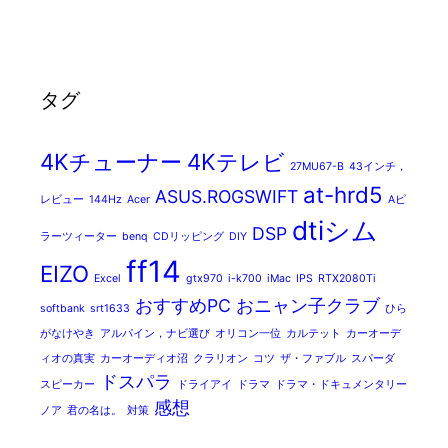
タグ
4Kチューナー
4Kテレビ
27MU67-B
43インチ，
at-hrd5
ASUS.ROGSWIFT
レビュー
144Hz
Acer
Aピ
dtiシム
DSP
ラーツィーター
benq
CDリッピング
DIY
ff14
EIZO
Excel
gtx970
i-k700
iMac
IPS
RTX2080Ti
おすすめPC
おニャン子クラブ
softbank
srt1633
ひら
がなけやき
アルパイン，ナビ選び
オリコン一位
カルテット
カーオーデ
ィオの真実
カーオーディオ沼
クラリオン
コツ
ザ・ファブル
スパーダ
ドスパラ
スピーカー
ドライアイ
ドラマ
ドラマ・ドキュメンタリー
感想
ノア
君の名は。
対策