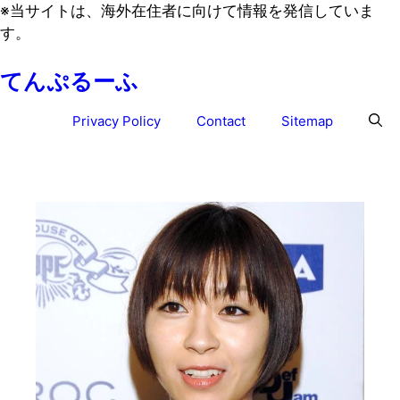
コ
※
当サイトは、海外在住者に向けて情報を発信していま
ン
す。
テ
てんぷるーふ
ン
ツ
Privacy Policy
Contact
Sitemap
へ
ス
キ
ッ
プ