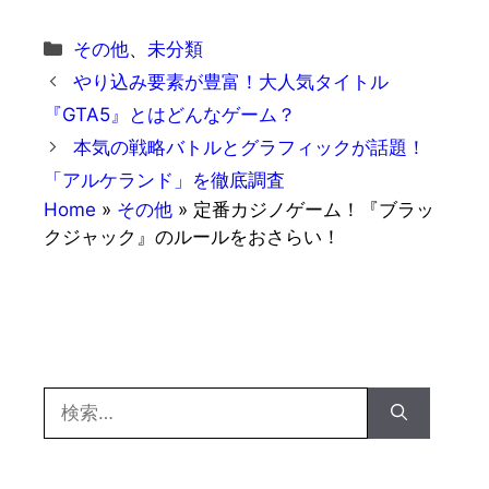
カ
その他
、
未分類
テ
やり込み要素が豊富！大人気タイトル
ゴ
『GTA5』とはどんなゲーム？
リ
本気の戦略バトルとグラフィックが話題！
ー
「アルケランド」を徹底調査
Home
»
その他
»
定番カジノゲーム！『ブラッ
クジャック』のルールをおさらい！
検
索: