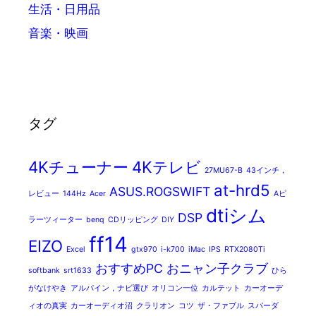
生活・日用品
音楽・映画
タグ
4Kチューナー
4Kテレビ
27MU67-B
43インチ，
at-hrd5
ASUS.ROGSWIFT
レビュー
144Hz
Acer
Aピ
dtiシム
DSP
ラーツィーター
benq
CDリッピング
DIY
ff14
EIZO
Excel
gtx970
i-k700
iMac
IPS
RTX2080Ti
おすすめPC
おニャン子クラブ
softbank
srt1633
ひら
がなけやき
アルパイン，ナビ選び
オリコン一位
カルテット
カーオーデ
ィオの真実
カーオーディオ沼
クラリオン
コツ
ザ・ファブル
スパーダ