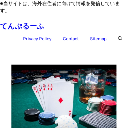
コ
※
当サイトは、海外在住者に向けて情報を発信していま
ン
す。
テ
てんぷるーふ
ン
ツ
Privacy Policy
Contact
Sitemap
へ
ス
キ
ッ
プ