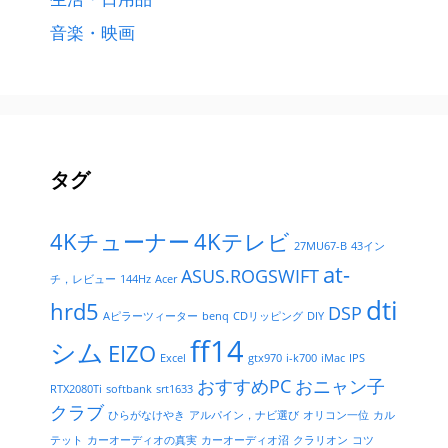
音楽・映画
タグ
4Kチューナー
4Kテレビ
27MU67-B
43イン
at-
ASUS.ROGSWIFT
チ，レビュー
144Hz
Acer
dti
hrd5
DSP
Aピラーツィーター
benq
CDリッピング
DIY
ff14
シム
EIZO
Excel
gtx970
i-k700
iMac
IPS
おすすめPC
おニャン子
RTX2080Ti
softbank
srt1633
クラブ
ひらがなけやき
アルパイン，ナビ選び
オリコン一位
カル
テット
カーオーディオの真実
カーオーディオ沼
クラリオン
コツ