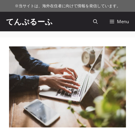
コ
※
当サイトは、海外在住者に向けて情報を発信しています。
ン
テ
てんぷるーふ
Menu
ン
ツ
へ
ス
キ
ッ
プ