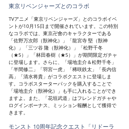
東京リベンジャーズとのコラボ
TVアニメ「東京リベンジャーズ」とのコラボイベ
ントが10月15日まで開催されています。この特別
なコラボでは、東京卍會のキャラクターである
「佐野万次郎（獣神化）」「龍宮寺 堅（獣神
化）」「三ツ谷 隆（獣神化）」「松野千冬
（★5）」「林田春樹（★5）」が期間限定ガチャ
に登場します。さらに、「場地圭介＆松野千冬」
「半間修二」「羽宮一虎」「稀咲鉄太」「長内信
高」「清水将貴」がコラボクエストに登場しま
す。コラボスターターパックを購入することで
「場地圭介（獣神化）」も手に入れることができ
ますよ。また、「花垣武道」はフレンドガチャや
ログインボーナス、ミッション報酬として獲得で
きます。
モンスト 10周年記念クエスト「リドーラ