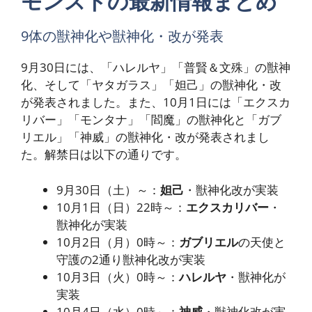
モンストの最新情報まとめ
9体の獣神化や獣神化・改が発表
9月30日には、「ハレルヤ」「普賢＆文殊」の獣神
化、そして「ヤタガラス」「妲己」の獣神化・改
が発表されました。また、10月1日には「エクスカ
リバー」「モンタナ」「閻魔」の獣神化と「ガブ
リエル」「神威」の獣神化・改が発表されまし
た。解禁日は以下の通りです。
9月30日（土）～：
妲己
・獣神化改が実装
10月1日（日）22時～：
エクスカリバー
・
獣神化が実装
10月2日（月）0時～：
ガブリエル
の天使と
守護の2通り獣神化改が実装
10月3日（火）0時～：
ハレルヤ
・獣神化が
実装
10月4日（水）0時～：
神威
・獣神化改が実