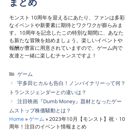
まとめ
モンスト 10周年を迎えるにあたり、ファンは多彩
なイベントや新要素に期待とワクワクが膨らみま
す。10周年を記念したこの特別な期間に、あなた
も新たな冒険を始めましょう。楽しいイベントや
報酬が豊富に用意されていますので、ゲーム内で
友達と一緒に楽しむチャンスですよ！
カ
ゲーム
テ
宇多田ヒカルも告白！ノンバイナリーって何？
ゴ
トランスジェンダーとの違いは？
リ
注目映画『Dumb Money』題材となったゲー
ー
ムストップ株価騒動とは？
Home
»
ゲーム
»
2023年10月【モンスト】祝・10
周年！注目のイベント情報まとめ