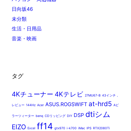
日向坂46
未分類
生活・日用品
音楽・映画
タグ
4Kチューナー
4Kテレビ
27MU67-B
43インチ，
at-hrd5
ASUS.ROGSWIFT
レビュー
144Hz
Acer
Aピ
dtiシム
DSP
ラーツィーター
benq
CDリッピング
DIY
ff14
EIZO
Excel
gtx970
i-k700
iMac
IPS
RTX2080Ti