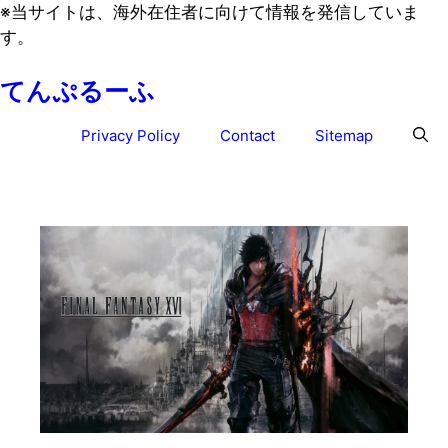
コ
※
当サイトは、海外在住者に向けて情報を発信していま
ン
す。
テ
てんぷるーふ
ン
ツ
Privacy Policy
Contact
Sitemap
へ
ス
キ
ッ
プ