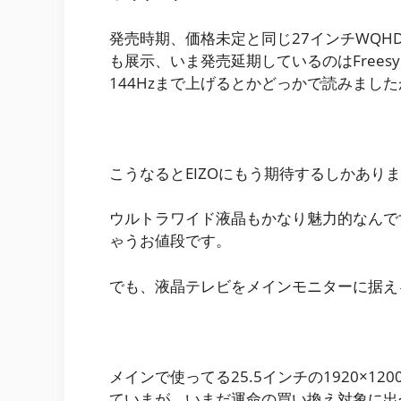
発売時期、価格未定と同じ27インチWQHDのIPS1
も展示、いま発売延期しているのはFrees
144Hzまで上げるとかどっかで読みまし
こうなるとEIZOにもう期待するしかあり
ウルトラワイド液晶もかなり魅力的なんで
ゃうお値段です。
でも、液晶テレビをメインモニターに据え
メインで使ってる25.5インチの1920×
ていまが、いまだ運命の買い換え対象に出