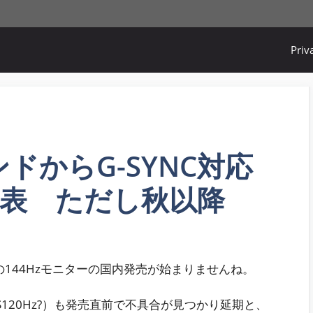
Priv
ランドからG-SYNC対応
発表 ただし秋以降
の144Hzモニターの国内発売が始まりませんね。
IPS120Hz?）も発売直前で不具合が見つかり延期と、