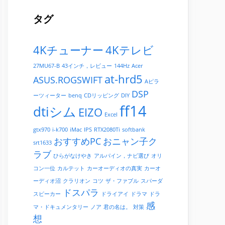
タグ
4Kチューナー
4Kテレビ
27MU67-B
43インチ，レビュー
144Hz
Acer
at-hrd5
ASUS.ROGSWIFT
Aピラ
DSP
ーツィーター
benq
CDリッピング
DIY
ff14
dtiシム
EIZO
Excel
gtx970
i-k700
iMac
IPS
RTX2080Ti
softbank
おすすめPC
おニャン子ク
srt1633
ラブ
ひらがなけやき
アルパイン，ナビ選び
オリ
コン一位
カルテット
カーオーディオの真実
カーオ
ーディオ沼
クラリオン
コツ
ザ・ファブル
スパーダ
ドスパラ
スピーカー
ドライアイ
ドラマ
ドラ
感
マ・ドキュメンタリー
ノア
君の名は。
対策
想