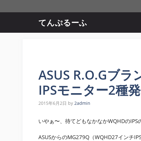
コ
ン
テ
てんぷるーふ
ン
ツ
へ
ス
キ
ッ
ASUS R.O.Gブ
プ
IPSモニター2種
2015年6月2日
by
2admin
いやぁ〜、待てどもなかなかWQHDのIPS
ASUSからのMG279Q（WQHD27インチ