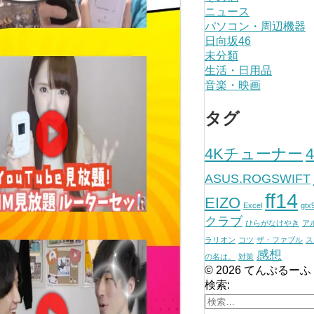
ニュース
パソコン・周辺機器
日向坂46
未分類
生活・日用品
音楽・映画
タグ
4Kチューナー
ASUS.ROGSWIFT
ff14
EIZO
Excel
gtx
クラブ
ひらがなけやき
ア
ラリオン
コツ
ザ・ファブル
ス
感想
の名は。
対策
© 2026 てんぷるーふ
検索: