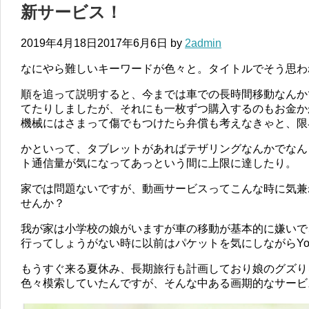
新サービス！
2019年4月18日
2017年6月6日
by
2admin
なにやら難しいキーワードが色々と。タイトルでそう思わ
順を追って説明すると、今までは車での長時間移動なんか
てたりしましたが、それにも一枚ずつ購入するのもお金か
機械にはさまって傷でもつけたら弁償も考えなきゃと、限
かといって、タブレットがあればテザリングなんかでなん
ト通信量が気になってあっという間に上限に達したり。
家では問題ないですが、動画サービスってこんな時に気兼
せんか？
我が家は小学校の娘がいますが車の移動が基本的に嫌いで
行ってしょうがない時に以前はパケットを気にしながらYou
もうすぐ来る夏休み、長期旅行も計画しており娘のグズり
色々模索していたんですが、そんな中ある画期的なサービ