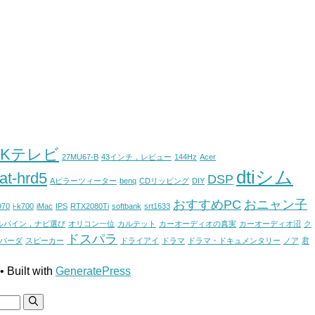
4Kテレビ
27MU67-B
43インチ，レビュー
144Hz
Acer
dtiシム
at-hrd5
DSP
Aピラーツィーター
benq
CDリッピング
DIY
おすすめPC
おニャン子
970
i-k700
iMac
IPS
RTX2080Ti
softbank
srt1633
ルパイン，ナビ選び
オリコン一位
カルテット
カーオーディオの真実
カーオーディオ沼
ク
ドスパラ
パーダ
スピーカー
ドライアイ
ドラマ
ドラマ・ドキュメンタリー
ノア
君
• Built with
GeneratePress