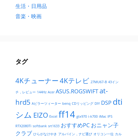
生活・日用品
音楽・映画
タグ
4Kチューナー
4Kテレビ
27MU67-B
43イン
at-
ASUS.ROGSWIFT
チ，レビュー
144Hz
Acer
dti
hrd5
DSP
Aピラーツィーター
benq
CDリッピング
DIY
ff14
シム
EIZO
Excel
gtx970
i-k700
iMac
IPS
おすすめPC
おニャン子
RTX2080Ti
softbank
srt1633
クラブ
ひらがなけやき
アルパイン，ナビ選び
オリコン一位
カル