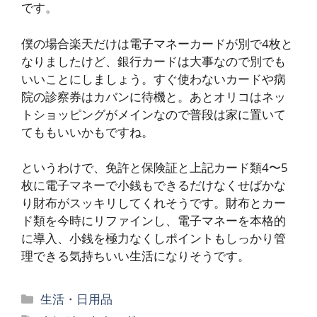
です。
僕の場合楽天だけは電子マネーカードが別で4枚と
なりましたけど、銀行カードは大事なので別でも
いいことにしましょう。すぐ使わないカードや病
院の診察券はカバンに待機と。あとオリコはネッ
トショッピングがメインなので普段は家に置いて
てももいいかもですね。
というわけで、免許と保険証と上記カード類4〜5
枚に電子マネーで小銭もできるだけなくせばかな
り財布がスッキリしてくれそうです。財布とカー
ド類を今時にリファインし、電子マネーを本格的
に導入、小銭を極力なくしポイントもしっかり管
理できる気持ちいい生活になりそうです。
カ
生活・日用品
テ