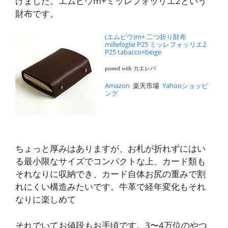
けました。エムピウm+ミッレフォッリエ2という
財布です。
(エムピウ)m+ 二つ折り財布
millefoglie P25 ミッレフォッリエ2
P25 tabacco×beige
posted with カエレバ
Amazon
楽天市場
Yahooショッピ
ング
ちょっと厚みはありますが、お札が折れずにはい
る最小限なサイズでコンパクトな上、カード類も
それなりに収納でき、カード自体お尻の重みで割
れにくい構造みたいです。牛革で経年変化もそれ
なりに楽しめて
それでいてお値段もお手頃です。3〜4万位のやつ