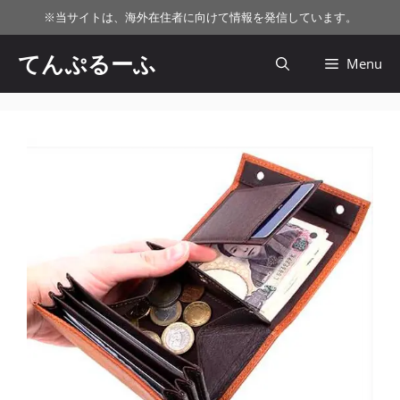
コ
※
当サイトは、海外在住者に向けて情報を発信しています。
ン
テ
てんぷるーふ
Menu
ン
ツ
へ
ス
キ
ッ
プ