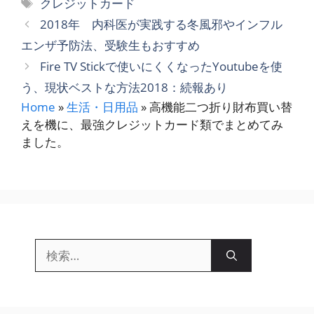
タ
クレジットカード
ゴ
グ
2018年 内科医が実践する冬風邪やインフル
リ
エンザ予防法、受験生もおすすめ
ー
Fire TV Stickで使いにくくなったYoutubeを使
う、現状ベストな方法2018：続報あり
Home
»
生活・日用品
»
高機能二つ折り財布買い替
えを機に、最強クレジットカード類でまとめてみ
ました。
検
索: