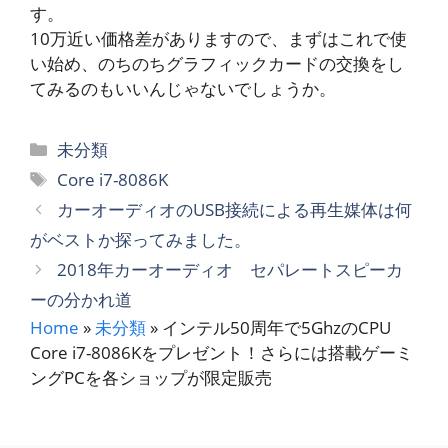
す。
10万近い価格差がありますので、まずはこれで使
い始め、のちのちグラフィックカードの交換をし
てみるのもいいんじゃないでしょうか。
カ
未分類
テ
タ
Core i7-8086K
ゴ
グ
カーオーディオのUSB接続による再生媒体は何
リ
がベストか探ってみました。
ー
2018年カーオーディオ セパレートスピーカ
ーの分かれ道
Home
»
未分類
»
インテル50周年で5GhzのCPU
Core i7-8086Kをプレゼント！さらには搭載ゲーミ
ングPCを各ショップが限定販売