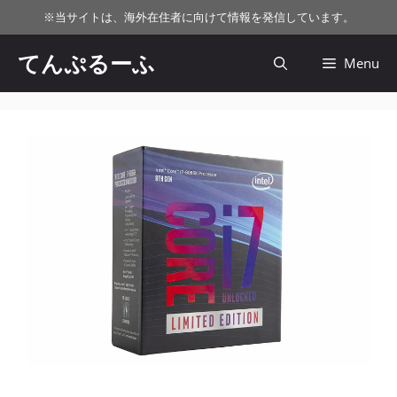
コ
※
当サイトは、海外在住者に向けて情報を発信しています。
ン
テ
てんぷるーふ
Menu
ン
ツ
へ
ス
キ
ッ
プ