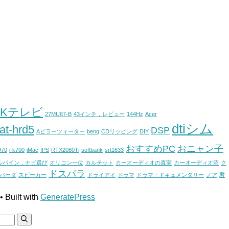
4Kテレビ
27MU67-B
43インチ，レビュー
144Hz
Acer
dtiシム
at-hrd5
DSP
Aピラーツィーター
benq
CDリッピング
DIY
おすすめPC
おニャン子
970
i-k700
iMac
IPS
RTX2080Ti
softbank
srt1633
ルパイン，ナビ選び
オリコン一位
カルテット
カーオーディオの真実
カーオーディオ沼
ク
ドスパラ
パーダ
スピーカー
ドライアイ
ドラマ
ドラマ・ドキュメンタリー
ノア
君
• Built with
GeneratePress