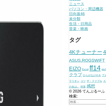
ニュース
パソコン・周辺機器
日向坂46
未分類
生活・日用品
音楽・映画
タグ
4Kチューナー
ASUS.ROGSWIFT
ff14
EIZO
Excel
gtx
クラブ
ひらがなけやき
ア
ラリオン
コツ
ザ・ファブル
ス
感想
の名は。
対策
© 2026 てんぷるーふ
検索: