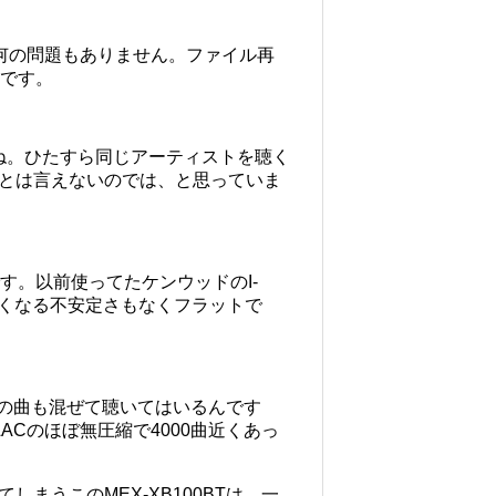
ら何の問題もありません。ファイル再
えです。
ね。ひたすら同じアーティストを聴く
とは言えないのでは、と思っていま
す。以前使ってたケンウッドのI-
たくなる不安定さもなくフラットで
3の曲も混ぜて聴いてはいるんです
Cのほぼ無圧縮で4000曲近くあっ
まうこのMEX-XB100BTは、一