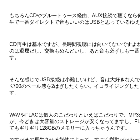
もちろんCDやブルートゥース経由、AUX接続で聴くな
生で一番ダイレクトで音もいいのはUSBと思っているゆ
CD再生は基本ですが、長時間視聴には向いてないですよ
のは退屈だし、交換もめんどいし。あと音も必ずしも一番
す。
そんな感じでUSB接続は小難しいけど、音は大好きなんで
K700のベール感を2はぎしたくらい。イコライジングし
す。
WAVやFLACは個人のこだわりといえばこだわりで、MP
が、今どきは大容量のストレージが安くなってますし、FLA
てもギリギリ128GBのメモリーに入っちゃうんです。
ですがその再生させる媒体によって、すごく挙動がかわってし