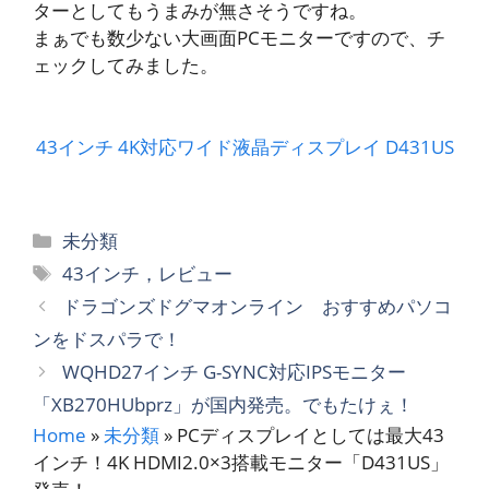
ターとしてもうまみが無さそうですね。
まぁでも数少ない大画面PCモニターですので、チ
ェックしてみました。
43インチ 4K対応ワイド液晶ディスプレイ D431US
カ
未分類
テ
タ
43インチ，レビュー
ゴ
グ
ドラゴンズドグマオンライン おすすめパソコ
リ
ンをドスパラで！
ー
WQHD27インチ G-SYNC対応IPSモニター
「XB270HUbprz」が国内発売。でもたけぇ！
Home
»
未分類
»
PCディスプレイとしては最大43
インチ！4K HDMI2.0×3搭載モニター「D431US」