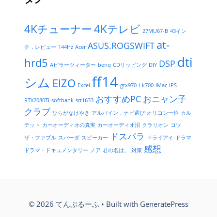
4Kチューナー
4Kテレビ
27MU67-B
43イン
at-
ASUS.ROGSWIFT
チ，レビュー
144Hz
Acer
dti
hrd5
DSP
Aピラーツィーター
benq
CDリッピング
DIY
ff14
シム
EIZO
Excel
gtx970
i-k700
iMac
IPS
おすすめPC
おニャン子
RTX2080Ti
softbank
srt1633
クラブ
ひらがなけやき
アルパイン，ナビ選び
オリコン一位
カル
テット
カーオーディオの真実
カーオーディオ沼
クラリオン
コツ
ドスパラ
ザ・ファブル
スパーダ
スピーカー
ドライアイ
ドラマ
感想
ドラマ・ドキュメンタリー
ノア
君の名は。
対策
© 2026 てんぷるーふ
• Built with
GeneratePress