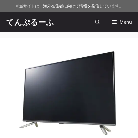
コ
※
当サイトは、海外在住者に向けて情報を発信しています。
ン
テ
てんぷるーふ
Menu
ン
ツ
へ
ス
キ
ッ
プ