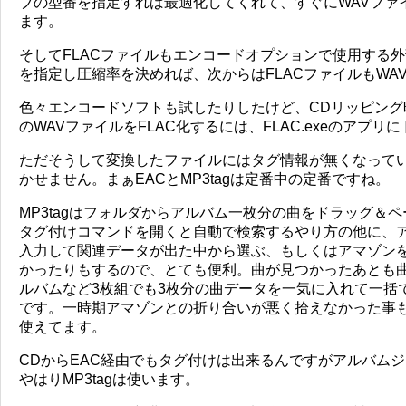
ブの型番を指定すれば最適化してくれて、すぐにWAVファ
ます。
そしてFLACファイルもエンコードオプションで使用する
を指定し圧縮率を決めれば、次からはFLACファイルもWA
色々エンコードソフトも試したりしたけど、CDリッピング
のWAVファイルをFLAC化するには、FLAC.exeのアプ
ただそうして変換したファイルにはタグ情報が無くなって
かせません。まぁEACとMP3tagは定番中の定番ですね。
MP3tagはフォルダからアルバム一枚分の曲をドラッグ＆
タグ付けコマンドを開くと自動で検索するやり方の他に、
入力して関連データが出た中から選ぶ、もしくはアマゾンを
かったりもするので、とても便利。曲が見つかったあとも
ルバムなど3枚組でも3枚分の曲データを一気に入れて一括
です。一時期アマゾンとの折り合いが悪く拾えなかった事
使えてます。
CDからEAC経由でもタグ付けは出来るんですがアルバム
やはりMP3tagは使います。