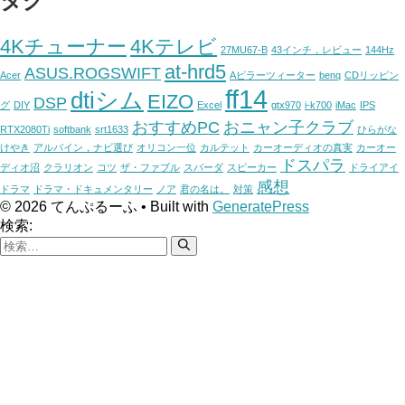
タグ
4Kチューナー
4Kテレビ
27MU67-B
43インチ，レビュー
144Hz
at-hrd5
ASUS.ROGSWIFT
Acer
Aピラーツィーター
benq
CDリッピン
ff14
dtiシム
EIZO
DSP
グ
DIY
Excel
gtx970
i-k700
iMac
IPS
おすすめPC
おニャン子クラブ
RTX2080Ti
softbank
srt1633
ひらがな
けやき
アルパイン，ナビ選び
オリコン一位
カルテット
カーオーディオの真実
カーオー
ドスパラ
ディオ沼
クラリオン
コツ
ザ・ファブル
スパーダ
スピーカー
ドライアイ
感想
ドラマ
ドラマ・ドキュメンタリー
ノア
君の名は。
対策
© 2026 てんぷるーふ
• Built with
GeneratePress
検索: