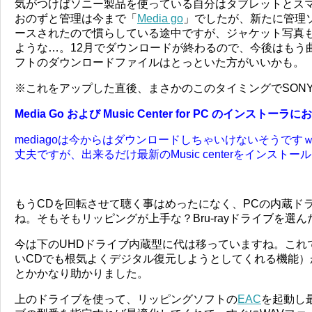
気がつけばソニー製品を使っている自分はタブレットとス
おのずと管理は今まで「
Media go
」でしたが、新たに管理
ースされたので慣らしている途中ですが、ジャケット写真も大き
ような…。12月でダウンロードが終わるので、今後はもう
フトのダウンロードファイルはとっといた方がいいかも。
※これをアップした直後、まさかのこのタイミングでSON
Media Go および Music Center for PC のインス
mediagoは今からはダウンロードしちゃいけないそうで
丈夫ですが、出来るだけ最新のMusic centerをインスト
もうCDを回転させて聴く事はめったになく、PCの内蔵ド
ね。そもそもリッピングが上手な？Bru-rayドライブを選ん
今は下のUHDドライブ内蔵型に代は移っていますね。これ
いCDでも根気よくデジタル復元しようとしてくれる機能）
とかかなり助かりました。
上のドライブを使って、リッピングソフトの
EAC
を起動し