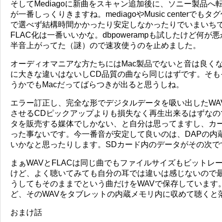
そしてMediagoに新曲をスキャン追加後に、ソニー製品
が一番しっくりきますね。mediagoやMusic center
で選べず結構時間かかったり安定しなかったりでいまいちです。E
FLAC化は一番いいかな。dbpowerampも試したけど何
半音上がってた（謎）ので速攻使うのを止めました。
オーディオマニアな方たちにはMac製品でないと音は良く
に大きな違いはないしCD品質の曲なら同じはずです。そも
うかでもMacだってばらつきが出ると思うしね。
エラー訂正し、完全な形でデジタルデータを吸い出したWA
させるCDピックアップよりも損失なく再生出来るはずなの
タを販売する媒体でしかない、と自分は思ってますし、カー
った事ないです。今一番音が安定して良いのは、DAPの内
いかなと思ったりします。SDカード内のデータがその次で
まぁWAVとFLACは同じ曲でもファイルサイズもビットレ
けど、よく聴いてみても自分の耳では違いは感じないので最
うしてもそのままでという曲だけをWAVで保存しています
ど、そのWAVをタブレットの内蔵メモリ内に収めて聴くと
おまけ話