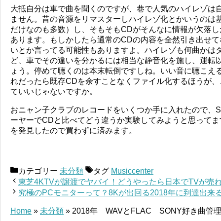
大抵自分は車で曲を聞くのですが、巷で人気のハイレゾは
ません。昔の音源をリマスターしハイレゾ化とかいうのは
だけなのも多数）し、そもそもCDがそんなに情報が欠落し
あります。もしかしたら通常のCDの内容を全然引き出せて
いとか言ってる可能性もありますよ。ハイレゾも何曲かは
ど、車でその違いを分かるには相当な静音化を施し、運転
ょう。停めて聴くのは本末転倒ですしね。いい音に聴こえ
れだったら既存CDを余すことなくファイル化するほうが、
ていいじゃないですか。
おニャン子クラブのレコードをいくつか手に入れたので、S
ーヤーでCDと比べてどう違うか実験してみようと思ってま
を発見したので買わずに済みます。
カテゴリー
未分類
タグ
Musiccenter
東芝4KTVが譲渡でヤバイ！どうやったら日本でTVが売
究極のPCモニターって？8Kが出回る2018年に到達出来
Home
»
未分類
»
2018年 WAVとFLAC SONY好き